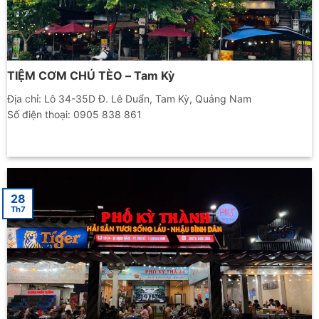
TIỆM CƠM CHÚ TÈO – Tam Kỳ
Địa chỉ: Lô 34-35D Đ. Lê Duẩn, Tam Kỳ, Quảng Nam
Số điện thoại: 0905 838 861
28
Th7