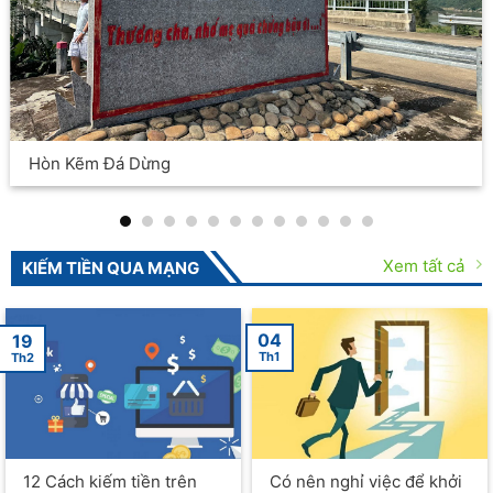
stay
Dhami Farms
Xem tất cả
KIẾM TIỀN QUA MẠNG
04
19
Th1
Th2
12 Cách kiếm tiền trên
Có nên nghỉ việc để khởi