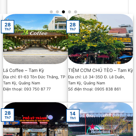
28
28
Th7
Th7
Lá Coffee – Tam Kỳ
TIỆM CƠM CHÚ TÈO – Tam Kỳ
Địa chỉ: 61-63 Tôn Đức Thắng, TP
Địa chỉ: Lô 34-35D Đ. Lê Duẩn,
Tam Kỳ, Quảng Nam
Tam Kỳ, Quảng Nam
Điện thoại: 093 750 87 77
Số điện thoại: 0905 838 861
28
14
Th7
Th1