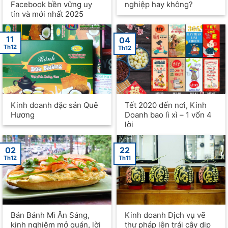
Facebook bền vững uy
nghiệp hay không?
tín và mới nhất 2025
11
04
Th12
Th12
Kinh doanh đặc sản Quê
Tết 2020 đến nơi, Kinh
Hương
Doanh bao lì xì – 1 vốn 4
lời
02
22
Th12
Th11
Bán Bánh Mì Ăn Sáng,
Kinh doanh Dịch vụ vẽ
kinh nghiệm mở quán, lời
thư pháp lên trái cây dịp