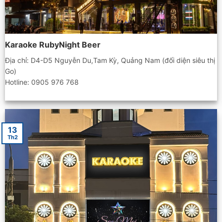
Karaoke RubyNight Beer
Địa chỉ: D4-D5 Nguyễn Du,Tam Kỳ, Quảng Nam (đối diện siêu thị
Go)
Hotline: 0905 976 768
13
Th2