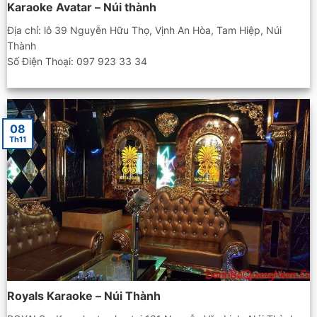
Karaoke Avatar – Núi thành
Địa chỉ: lô 39 Nguyễn Hữu Thọ, Vịnh An Hòa, Tam Hiệp, Núi
Thành
Số Điện Thoại: 097 923 33 34
08
Th11
Royals Karaoke – Núi Thành