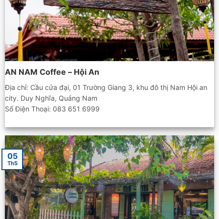
AN NAM Coffee – Hội An
Địa chỉ: Cầu cửa đại, 01 Trường Giang 3, khu đô thị Nam Hội an
city. Duy Nghĩa, Quảng Nam
Số Điện Thoại: 083 651 6999
05
Th5