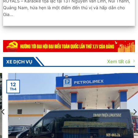
ROYALS – Karaoke tọa lạc tại 131 Nguyễn Văn Linh, Núi Thành,
Quảng Nam, hứa hẹn là một điểm đến thú vị và hấp dẫn cho
Gia...
Xem tất cả
XE DỊCH VỤ
23
Th10