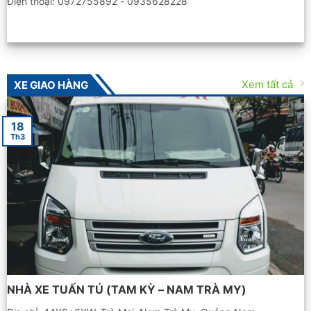
Điện thoại: 0972755892 - 0935628228
Xem tất cả
XE GIAO HÀNG
18
Th3
NHÀ XE TUẤN TÚ (TAM KỲ – NAM TRÀ MY)