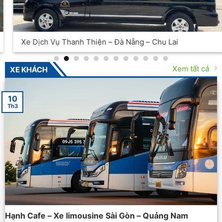
Xe Tam Kỳ – Đà Nẵng | Hòa Bình
Xem tất cả
XE KHÁCH
10
Th3
Hạnh Cafe – Xe limousine Sài Gòn – Quảng Nam