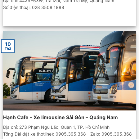
Địa chỉ: 44X9+6XW, Trà Mai, Nam Trà My, Quảng Nam
Số điện thoại: 028 3508 1888
10
Th3
Hạnh Cafe – Xe limousine Sài Gòn – Quảng Nam
Địa chỉ: 273 Phạm Ngũ Lão, Quận 1, TP. Hồ Chí Minh
Tổng Đài đặt xe (hotline): 0905.395.368 - Zalo: 0905.395.368