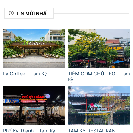
TIN MỚI NHẤT
Lá Coffee – Tam Kỳ
TIỆM CƠM CHÚ TÈO – Tam
Kỳ
Phố Kỳ Thành – Tam Kỳ
TAM KỲ RESTAURANT –