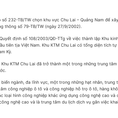
o số 232-TB/TW chọn khu vực Chu Lai – Quảng Nam để xây 
ng thông số 79-TB/TW (ngày 27/9/2002).
uyết định số 108/2003/QĐ-TTg về việc thành lập Khu kinh
ầu tiên tịa Việt Nam. Khu KTM Chu Lai có tổng diện tích tự
am Kỳ.
, Khu KTM Chu Lai đã trở thành một trong những trung tâm 
ớc.
ế biển ngành, đa lĩnh vực, một trong những hạt nhân, trung 
ng tâm công nghiệp ô tô và công nghiệp hỗ trọ ô tô, hàng kh
ác loại hình công nghiệp khác ứng dụng công nghệ cao và 
ông nghệ cao và là trung tâm du lịch dịch vụ gắn việc kha