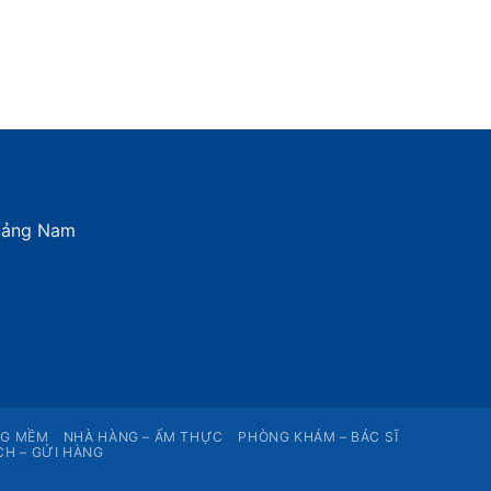
Quảng Nam
NG MỀM
NHÀ HÀNG – ẨM THỰC
PHÒNG KHÁM – BÁC SĨ
CH – GỬI HÀNG