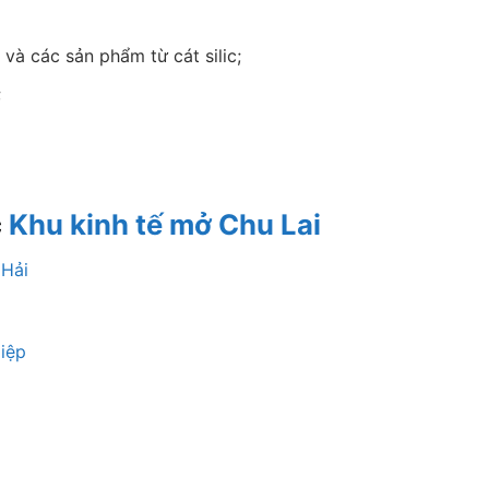
 và các sản phẩm từ cát silic;
;
c
Khu kinh tế mở Chu Lai
 Hải
iệp