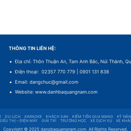
THÔNG TIN LIÊN HỆ:
Địa chỉ: Thôn Thuận An, Tam Anh Bắc, Núi Thành, 
Điện thoại: 02357 770 779 | 0901 131 838
Email: dangchuc@gmail.com
Website:
www.danhbaquangnam.com
Ụ
DU LỊCH
KARAOKE
KHÁCH SẠN
KIẾM TIỀN QUA MẠNG
KỸ NĂ
SIÊU THỊ – ĐIỆN MÁY
GIẢI TRÍ
TRƯỜNG HỌC
XE DỊCH VỤ
XE KHÁ
Copyright © 2025 dangbaquangnam.com. All Rights Reserved.