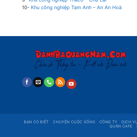
10-
Khu công nghiệp Tam Anh – An An Hoà
BẠN CÓ BIẾT
CHUYỆN CUỘC SỐNG
CÔNG TY
DỊCH V
QUÁN CAFE