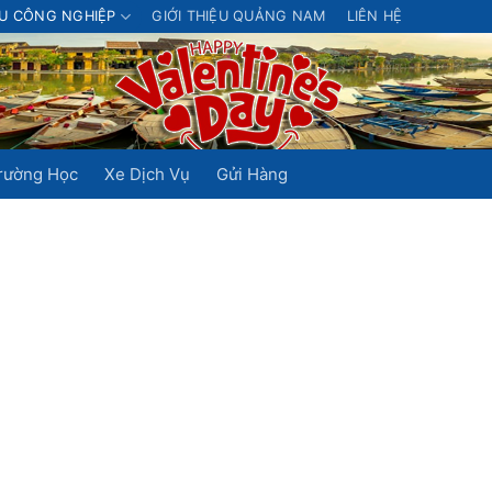
U CÔNG NGHIỆP
GIỚI THIỆU QUẢNG NAM
LIÊN HỆ
rường Học
Xe Dịch Vụ
Gửi Hàng