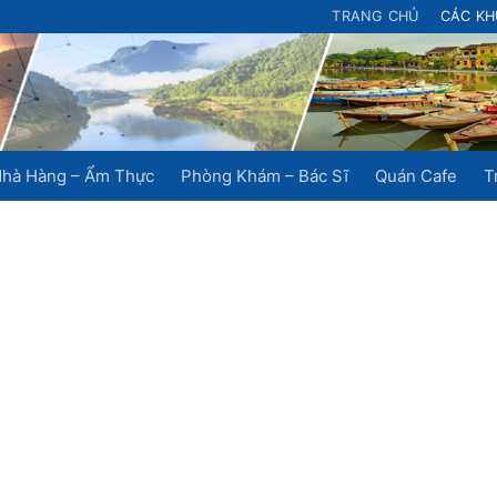
TRANG CHỦ
CÁC KH
hà Hàng – Ẩm Thực
Phòng Khám – Bác Sĩ
Quán Cafe
T