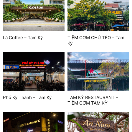
Lá Coffee – Tam Kỳ
TIỆM CƠM CHÚ TÈO – Tam
Kỳ
Phố Kỳ Thành – Tam Kỳ
TAM KỲ RESTAURANT –
TIỆM CƠM TAM KỲ