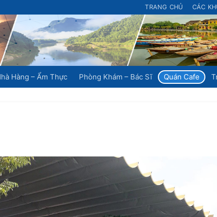
TRANG CHỦ
CÁC KH
hà Hàng – Ẩm Thực
Phòng Khám – Bác Sĩ
Quán Cafe
T