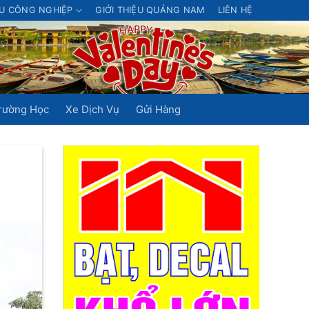
U CÔNG NGHIỆP
GIỚI THIỆU QUẢNG NAM
LIÊN HỆ
rường Học
Xe Dịch Vụ
Gửi Hàng