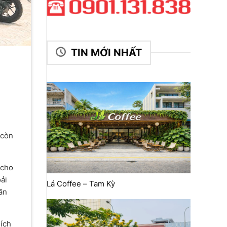
TIN MỚI NHẤT
 còn
 cho
ải
Lá Coffee – Tam Kỳ
iãn
ích