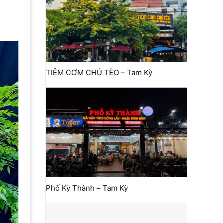
TIỆM CƠM CHÚ TÈO – Tam Kỳ
Phố Kỳ Thành – Tam Kỳ