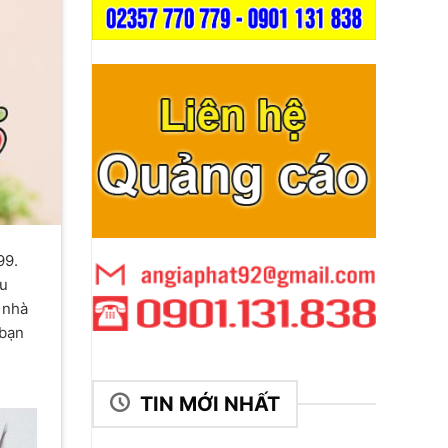
99.
ều
 nhà
 bạn
TIN MỚI NHẤT