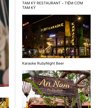
TAM KỲ RESTAURANT – TIỆM CƠM
TAM KỲ
Karaoke RubyNight Beer