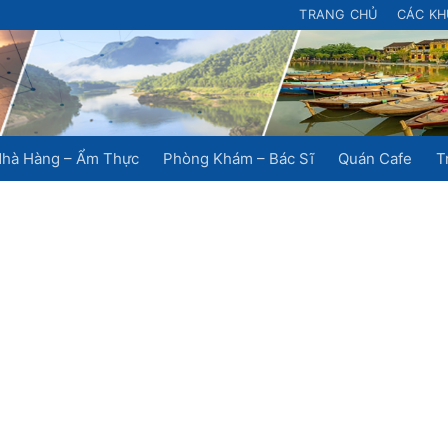
TRANG CHỦ
CÁC KH
hà Hàng – Ẩm Thực
Phòng Khám – Bác Sĩ
Quán Cafe
T