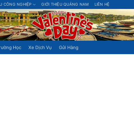
U CÔNG NGHIỆP
GIỚI THIỆU QUẢNG NAM
LIÊN HỆ
rường Học
Xe Dịch Vụ
Gửi Hàng