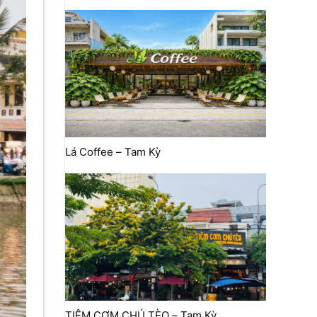
Lá Coffee – Tam Kỳ
TIỆM CƠM CHÚ TÈO – Tam Kỳ