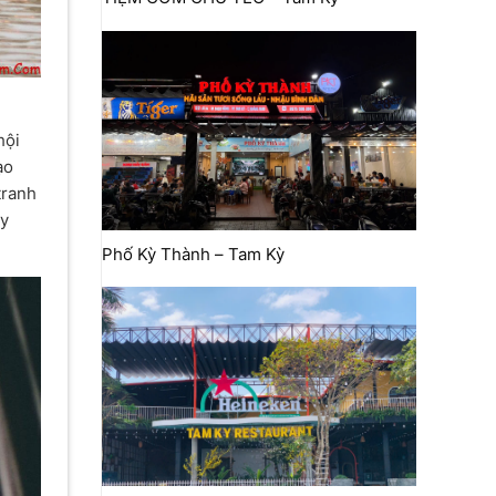
hội
ạo
tranh
ây
Phố Kỳ Thành – Tam Kỳ