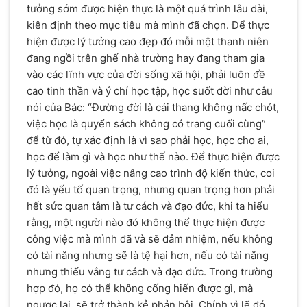
tưởng sớm được hiện thực là một quá trình lâu dài,
kiên định theo mục tiêu mà mình đã chọn. Để thực
hiện được lý tưởng cao đẹp đó mỗi một thanh niên
đang ngồi trên ghế nhà trường hay đang tham gia
vào các lĩnh vực của đời sống xã hội, phải luôn đề
cao tinh thần và ý chí học tập, học suốt đời như câu
nói của Bác: “Đường đời là cái thang không nấc chót,
việc học là quyển sách không có trang cuối cùng”
để từ đó, tự xác định là vì sao phải học, học cho ai,
học để làm gì và học như thế nào. Để thực hiện được
lý tưởng, ngoài việc nâng cao trình độ kiến thức, coi
đó là yếu tố quan trọng, nhưng quan trọng hơn phải
hết sức quan tâm là tư cách và đạo đức, khi ta hiểu
rằng, một người nào đó không thể thực hiện được
công việc mà mình đã và sẽ đảm nhiệm, nếu không
có tài năng nhưng sẽ là tệ hại hơn, nếu có tài năng
nhưng thiếu vắng tư cách và đạo đức. Trong trường
hợp đó, họ có thể không cống hiến được gì, mà
ngược lại, sẽ trở thành kẻ phản bội. Chính vì lẽ đó,