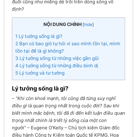
đuổi cũng như miếng dẻ trôi trên dòng sông vô
định?
NỘI DUNG CHÍNH
[
hide
]
1
Lý tưởng sống là gì?
2
Bạn có bao giờ tự hỏi vì sao mình tồn tại, mình
tồn tại để là gì không?
3
Lý tưởng sống từ những việc gần gũi
4
Lý tưởng sống từ những điều bình dị
5
Lý tưởng và tư tưởng
Lý tưởng sống là gì?
–
“Khi còn khoẻ mạnh, tôi cũng đã từng suy nghĩ
điều gì là quan trọng nhất trong cuộc đời? Sau khi
biết mình mắc bệnh, tôi đã đi đến kết luận điều quan
trọng nhất chính là triết lý sống của một con
người”
– Eugene O’Kelly – Chủ tịch kiêm Giám đốc
điều hành Công ty Kiểm toán Quốc tế KPMG, Hoa