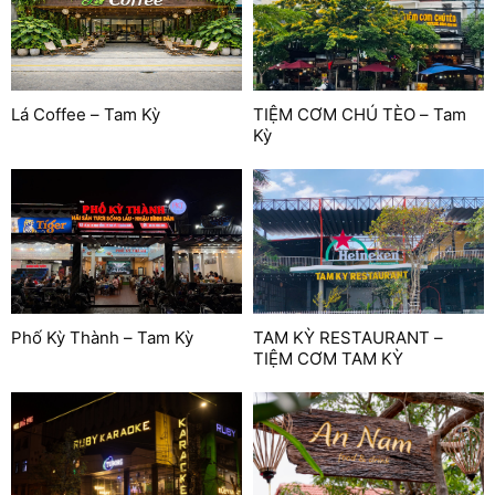
Lá Coffee – Tam Kỳ
TIỆM CƠM CHÚ TÈO – Tam
Kỳ
Phố Kỳ Thành – Tam Kỳ
TAM KỲ RESTAURANT –
TIỆM CƠM TAM KỲ