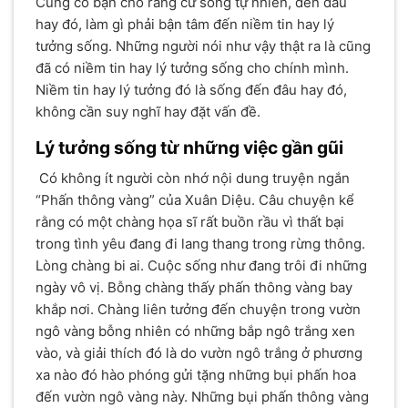
Cũng có bạn cho rằng cứ sống tự nhiên, đến đâu
hay đó, làm gì phải bận tâm đến niềm tin hay lý
tưởng sống. Những người nói như vậy thật ra là cũng
đã có niềm tin hay lý tưởng sống cho chính mình.
Niềm tin hay lý tưởng đó là sống đến đâu hay đó,
không cần suy nghĩ hay đặt vấn đề.
Lý tưởng sống từ những việc gần gũi
Có không ít người còn nhớ nội dung truyện ngắn
“Phấn thông vàng” của Xuân Diệu. Câu chuyện kể
rằng có một chàng họa sĩ rất buồn rầu vì thất bại
trong tình yêu đang đi lang thang trong rừng thông.
Lòng chàng bi ai. Cuộc sống như đang trôi đi những
ngày vô vị. Bỗng chàng thấy phấn thông vàng bay
khắp nơi. Chàng liên tưởng đến chuyện trong vườn
ngô vàng bỗng nhiên có những bắp ngô trắng xen
vào, và giải thích đó là do vườn ngô trắng ở phương
xa nào đó hào phóng gửi tặng những bụi phấn hoa
đến vườn ngô vàng này. Những bụi phấn thông vàng