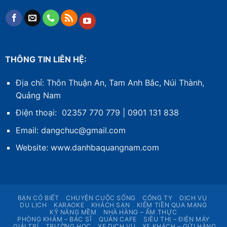
THÔNG TIN LIÊN HỆ:
Địa chỉ: Thôn Thuận An, Tam Anh Bắc, Núi Thành,
Quảng Nam
Điện thoại: 02357 770 779 | 0901 131 838
Email: dangchuc@gmail.com
Website:
www.danhbaquangnam.com
BẠN CÓ BIẾT
CHUYỆN CUỘC SỐNG
CÔNG TY
DỊCH VỤ
DU LỊCH
KARAOKE
KHÁCH SẠN
KIẾM TIỀN QUA MẠNG
KỸ NĂNG MỀM
NHÀ HÀNG – ẨM THỰC
PHÒNG KHÁM – BÁC SĨ
QUÁN CAFE
SIÊU THỊ – ĐIỆN MÁY
GIẢI TRÍ
TRƯỜNG HỌC
XE DỊCH VỤ
XE KHÁCH – GỬI HÀNG