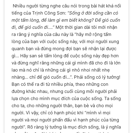
Nhiều người từng nghe câu nói trong bài hát khá nổi
tiếng của Trịnh Công Sơn:
“Sống ở đời sống cần có
một tấm lòng,
để làm gì em biết không?
Để gió cuốn
đi, để gió cuốn đi….”
Một thời gian dài tôi mới nhận
ra rằng ý nghĩa của câu này là “hãy mở rộng tấm
lòng của bạn với cuộc sống này, với mọi người xung
quanh bạn và đừng mong đợi bạn sẽ nhận lại được
gì… Hãy san sẻ tấm lòng để cuộc sống này đẹp hơn
và đừng nghĩ rằng những cái gì mình đã cho đi là lớn
lao mà nó chỉ là những cái gì nhỏ nhoi nhất nhẹ
nhàng… chỉ để gió cuốn đi…”. Phải sống có lý tưởng!
Bạn có thể ra đi từ nhiều phía, theo những con
đường khác nhau, nhưng cuối cùng mỗi người phải
lựa chọn cho mình mục đích của cuộc sống. Ta sống
cho ta, cho những người thân, bạn bè và cho mọi
người. Vì vậy, chỉ có hạnh phúc khi “mình vì mọi
người và mọi người phấn đấu vì hạnh phúc của từng
người”. Rõ ràng lý tưởng là mục đích sống, là ý nghĩa