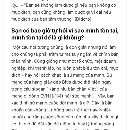
Kỳ… – “Bạn sẽ không làm được gì nếu bạn không có
mục đích, bạn cũng không làm được gì vĩ đại nếu
mục đích của bạn tầm thường” (Điđơro)
Bạn có bao giờ tự hỏi vì sao mình tồn tại,
mình tồn tại để là gì không?
Một câu hỏi tưởng chừng là đơn giản nhưng nó làm
cho chúng ta phải trầm tư mà suy ngẫm về chính bản
thân mình. Cũng giống như một tổ chức, một doanh
nghiệp, khi thành lập, họ luôn phát biểu tôn chỉ, mục
đích – hay nói cách khác là sứ mạng của mình. Sứ
mạng của hang giày dép Bitis được thể hiện ngay
trong câu slogan “Nâng niu bàn chân Việt”, của
mạng di động EVN là “Kết nối sức mạnh”… Vậy, bạn
xác định sứ mạng cuộc đời mình là gì? Đây là băn
khoăn của không ít những bạn trẻ thời nay. Nhiều
người cho rằng cuộc sống bận rộn như vậy thì làm gì
có thì giờ để đặt vấn đề niềm tin hay lý tưởng sống.