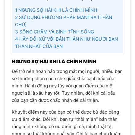
1
NGƯNG SỢ HÃI KHI LÀ CHÍNH MÌNH
2
SỬ DỤNG PHƯƠNG PHÁP MANTRA (THẦN
CHÚ)
3
SỐNG CHẬM VÀ BÌNH TĨNH SỐNG
4
HÃY ĐỐI XỬ VỚI BẢN THÂN NHƯ NGƯỜI BẠN
THÂN NHẤT CỦA BẠN
NGƯNG SỢ HÃI KHI LÀ CHÍNH MÌNH
Để trở nên hoàn hảo trong mắt mọi người, nhiều bạn
sẽ thường chọn cách che giấu khía cạnh xấu của
mình. Hành động này tùy với quan điểm của mỗi
người sẽ là xấu hay tốt. Tuy nhiên, đôi khi cái xấu
của bạn cần được chấp nhận để cải thiện.
Khuyết điểm này của bạn có thể được bù đắp bằng
ưu điểm khác. Đôi khi, bạn tự “thôi miên” bản thân
rằng mình không có ưu điểm gì cả, mình thật tệ,
nhưng sự thật không phải vậy. Chỉ là bạn chưa khám