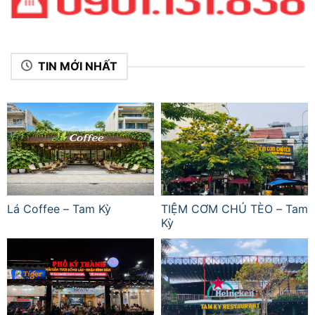
TIN MỚI NHẤT
Lá Coffee – Tam Kỳ
TIỆM CƠM CHÚ TÈO – Tam
Kỳ