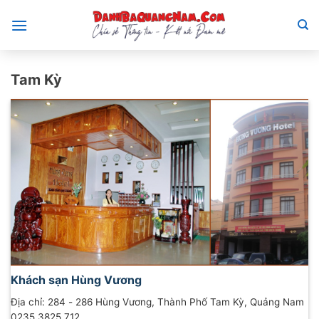
Bỏ
qua
nội
dung
Tam Kỳ
Khách sạn Hùng Vương
Địa chỉ: 284 - 286 Hùng Vương, Thành Phố Tam Kỳ, Quảng Nam
0235 3825 712