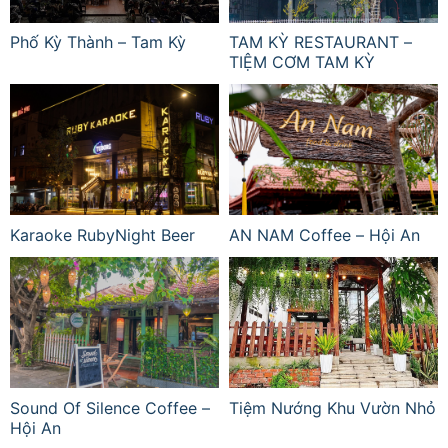
Phố Kỳ Thành – Tam Kỳ
TAM KỲ RESTAURANT –
TIỆM CƠM TAM KỲ
Karaoke RubyNight Beer
AN NAM Coffee – Hội An
Sound Of Silence Coffee –
Tiệm Nướng Khu Vườn Nhỏ
Hội An