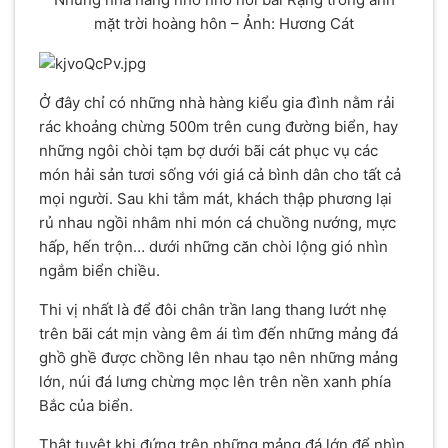
mặt trời hoàng hôn – Ảnh: Hương Cát
Ở đây chỉ có những nhà hàng kiểu gia đình nằm rải
rác khoảng chừng 500m trên cung đường biển, hay
những ngôi chòi tạm bợ dưới bãi cát phục vụ các
món hải sản tươi sống với giá cả bình dân cho tất cả
mọi người. Sau khi tắm mát, khách thập phương lại
rủ nhau ngồi nhâm nhi món cá chuồng nướng, mực
hấp, hến trộn… dưới những căn chòi lộng gió nhìn
ngắm biển chiều.
Thi vị nhất là để đôi chân trần lang thang lướt nhẹ
trên bãi cát mịn vàng êm ái tìm đến những mảng đá
ghồ ghề được chồng lên nhau tạo nên những mảng
lớn, núi đá lưng chừng mọc lên trên nền xanh phía
Bắc của biển.
Thật tuyệt khi đứng trên những mảng đá lớn để nhìn