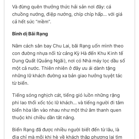
Và đừng quên thưởng thức hải sản nơi đây: cá
chuồng nướng, điệp nướng, chíp chíp hấp… với giá
cả hết sức “mềm”.
Bình dị Bãi Rạng
Nằm cách sân bay Chu Lai, bãi Rạng uốn mình theo
con đường nhựa nối từ cảng Kỳ Hà đến Khu Kinh tế
Dung Quất (Quảng Ngãi), nơi có Nhà máy lọc dầu số
một cả nước. Thiên nhiên ở đây ưu ái dành tặng
những lữ khách đường xa bản giao hưởng tuyệt tác
từ biển.
Tiếng sóng nghịch cát, tiếng gió luồn những rặng
phi lao thổi xốc tóc lữ khách… và tiếng người đi tắm
biển hòa lẫn vào nhau như một thứ âm thanh quen
thuộc khi chiều dần tắt nắng.
Biển Rạng đã được nhiều người biết đến từ lâu, là
địa chỉ mà mỗi khi hè về khách thập phương lại tìm