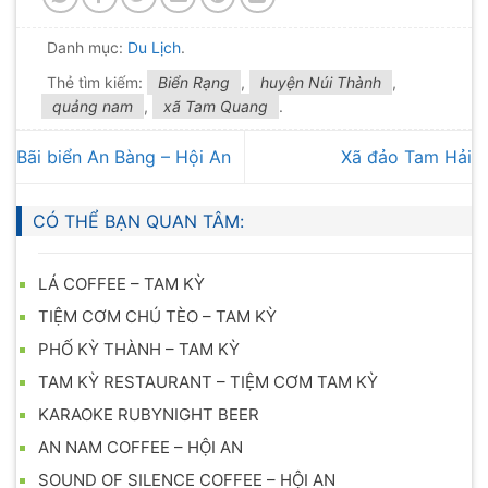
Danh mục:
Du Lịch
.
Thẻ tìm kiếm:
Biển Rạng
,
huyện Núi Thành
,
quảng nam
,
xã Tam Quang
.
Bãi biển An Bàng – Hội An
Xã đảo Tam Hải
CÓ THỂ BẠN QUAN TÂM:
LÁ COFFEE – TAM KỲ
TIỆM CƠM CHÚ TÈO – TAM KỲ
PHỐ KỲ THÀNH – TAM KỲ
TAM KỲ RESTAURANT – TIỆM CƠM TAM KỲ
KARAOKE RUBYNIGHT BEER
AN NAM COFFEE – HỘI AN
SOUND OF SILENCE COFFEE – HỘI AN