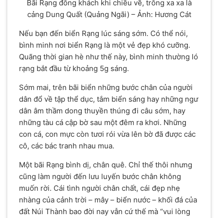
Bãi Rạng đông khách khi chiều về, trông xa xa là
cảng Dung Quất (Quảng Ngãi) – Ảnh: Hương Cát
Nếu bạn đến biển Rạng lúc sáng sớm. Có thể nói,
bình minh nơi biển Rạng là một vẻ đẹp khó cưỡng.
Quãng thời gian hè như thế này, bình minh thường ló
rạng bắt đầu từ khoảng 5g sáng.
Sớm mai, trên bãi biển những bước chân của người
dân đổ về tập thể dục, tắm biển sáng hay những ngư
dân âm thầm dong thuyền thúng đi câu sớm, hay
những tàu cá cập bờ sau một đêm ra khơi. Những
con cá, con mực còn tươi rói vừa lên bờ đã được các
cô, các bác tranh nhau mua.
Một bãi Rạng bình dị, chân quê. Chỉ thế thôi nhưng
cũng làm người đến lưu luyến bước chân không
muốn rời. Cái tình người chân chất, cái đẹp nhẹ
nhàng của cảnh trời – mây – biển nước – khối đá của
đất Núi Thành bao đời nay vẫn cứ thế mà “vui lòng