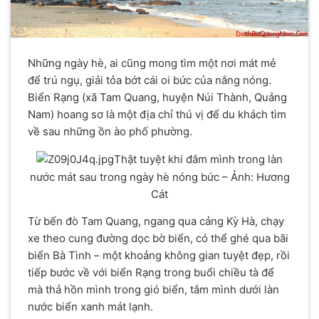
Những ngày hè, ai cũng mong tìm một nơi mát mẻ
để trú ngụ, giải tỏa bớt cái oi bức của nắng nóng.
Biển Rạng (xã Tam Quang, huyện Núi Thành, Quảng
Nam) hoang sơ là một địa chỉ thú vị để du khách tìm
về sau những ồn ào phố phường.
Thật tuyệt khi đắm mình trong làn
nước mát sau trong ngày hè nóng bức – Ảnh: Hương
Cát
Từ bến đò Tam Quang, ngang qua cảng Kỳ Hà, chạy
xe theo cung đường dọc bờ biển, có thể ghé qua bãi
biển Bà Tình – một khoảng không gian tuyệt đẹp, rồi
tiếp bước về với biển Rạng trong buổi chiều tà để
mà thả hồn mình trong gió biển, tắm mình dưới làn
nước biển xanh mát lạnh.