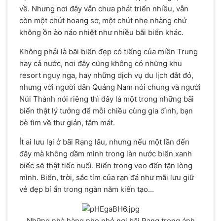
về. Nhưng nơi đây vẫn chưa phát triển nhiều, vẫn
còn một chút hoang sơ, một chút nhẹ nhàng chứ
không ồn ào náo nhiệt như nhiều bãi biển khác.
Không phải là bãi biển đẹp có tiếng của miền Trung
hay cả nước, nơi đây cũng không có những khu
resort nguy nga, hay những dịch vụ du lịch đắt đỏ,
nhưng với người dân Quảng Nam nói chung và người
Núi Thành nói riêng thì đây là một trong những bãi
biển thật lý tưởng để mỗi chiều cùng gia đình, bạn
bè tìm về thư giản, tắm mát.
Ít ai lưu lại ở bãi Rạng lâu, nhưng nếu một lần đến
đây mà không dầm mình trong làn nước biển xanh
biếc sẽ thật tiếc nuối. Biển trong veo đến tận lòng
mình. Biển, trời, sắc tím của rạn đá như mãi lưu giữ
vẻ đẹp bí ẩn trong ngàn năm kiến tạo…
Những nhà hàng nho nhỏ nơi bãi Rạng trong ánh