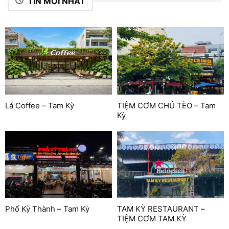
TIN MỚI NHẤT
Lá Coffee – Tam Kỳ
TIỆM CƠM CHÚ TÈO – Tam
Kỳ
Phố Kỳ Thành – Tam Kỳ
TAM KỲ RESTAURANT –
TIỆM CƠM TAM KỲ