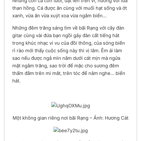
Những con cá còn tươi, đặt lên trên vỉ, nướng với lửa
than hồng. Cá được ăn cùng với muối hạt sống và ớt
xanh, vừa ăn vừa xuýt xoa vừa ngắm biển…
Những đêm trăng sáng tìm về bãi Rạng với cây đàn
gitar cùng vài đứa bạn ngồi gảy đàn cất tiếng hát
trong khúc nhạc vi vu của đồi thông, của sóng biển
rì rào mới thấy cuộc sống này thi vị lắm. Êm ái làm
sao nếu được ngả mìn nằm dưới cát mịn mà ngửa
mặt ngắm trăng, sao trời để mặc cho sương đêm
thấm đẫm trên mi mắt, trên tóc để nằm nghe… biển
hát.
Một không gian riêng nơi bãi Rạng – Ảnh: Hương Cát