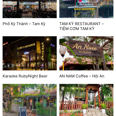
Phố Kỳ Thành – Tam Kỳ
TAM KỲ RESTAURANT –
TIỆM CƠM TAM KỲ
Karaoke RubyNight Beer
AN NAM Coffee – Hội An