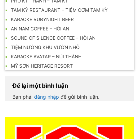
PHỐ KỲ THÀNH – TAM KỲ
TAM KỲ RESTAURANT – TIỆM CƠM TAM KỲ
KARAOKE RUBYNIGHT BEER
AN NAM COFFEE – HỘI AN
SOUND OF SILENCE COFFEE – HỘI AN
TIỆM NƯỚNG KHU VƯỜN NHỎ
KARAOKE AVATAR – NÚI THÀNH
MỸ SƠN HERITAGE RESORT
Để lại một bình luận
Bạn phải
đăng nhập
để gửi bình luận.