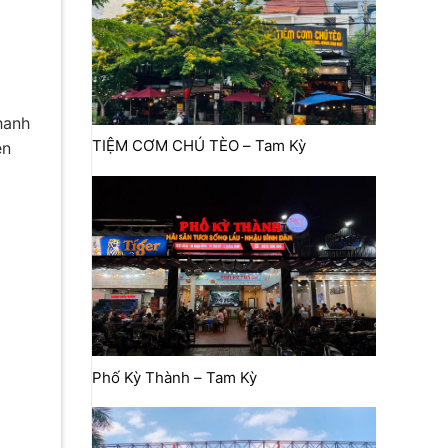
hanh
TIỆM CƠM CHÚ TÈO – Tam Kỳ
ên
Phố Kỳ Thành – Tam Kỳ