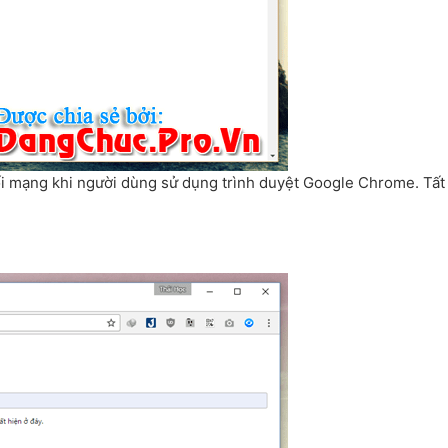
nối mạng khi người dùng sử dụng trình duyệt Google Chrome. Tất