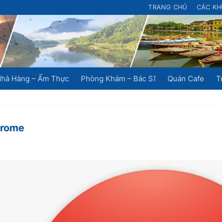
TRANG CHỦ
CÁC KH
hà Hàng – Ẩm Thực
Phòng Khám – Bác Sĩ
Quán Cafe
T
hrome