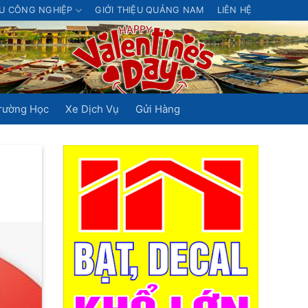
U CÔNG NGHIỆP
GIỚI THIỆU QUẢNG NAM
LIÊN HỆ
rường Học
Xe Dịch Vụ
Gửi Hàng