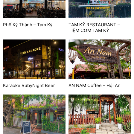
Phố Kỳ Thành – Tam Kỳ
TAM KỲ RESTAURANT –
TIỆM CƠM TAM KỲ
Karaoke RubyNight Beer
AN NAM Coffee – Hội An