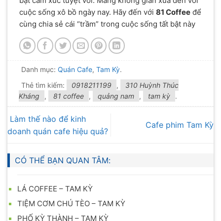
bật cảm xúc tuyệt vời. Mang không gian xưa đến với
cuộc sống xô bồ ngày nay. Hãy đến với
81 Coffee
để
cùng chia sẻ cái “trầm” trong cuộc sống tất bật này
Danh mục:
Quán Cafe
,
Tam Kỳ
.
Thẻ tìm kiếm:
0918211199
,
310 Huỳnh Thúc
Kháng
,
81 coffee
,
quảng nam
,
tam kỳ
.
Làm thế nào để kinh
Cafe phim Tam Kỳ
doanh quán cafe hiệu quả?
CÓ THỂ BẠN QUAN TÂM:
LÁ COFFEE – TAM KỲ
TIỆM CƠM CHÚ TÈO – TAM KỲ
PHỐ KỲ THÀNH – TAM KỲ