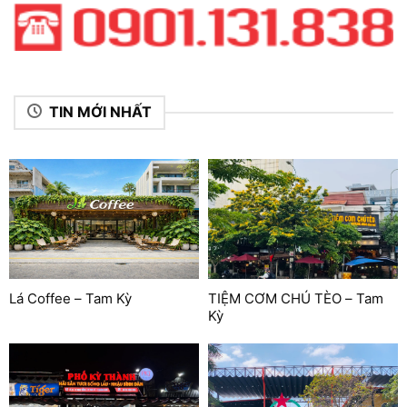
TIN MỚI NHẤT
Lá Coffee – Tam Kỳ
TIỆM CƠM CHÚ TÈO – Tam
Kỳ