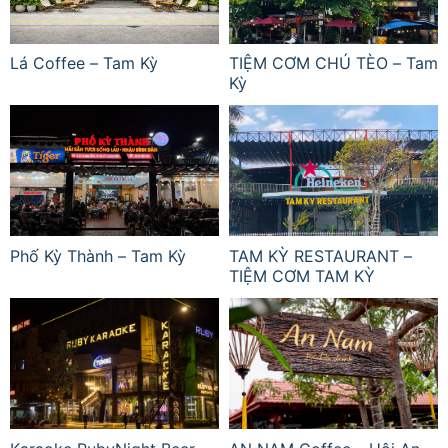
Lá Coffee – Tam Kỳ
TIỆM CƠM CHÚ TÈO – Tam
Kỳ
Phố Kỳ Thành – Tam Kỳ
TAM KỲ RESTAURANT –
TIỆM CƠM TAM KỲ