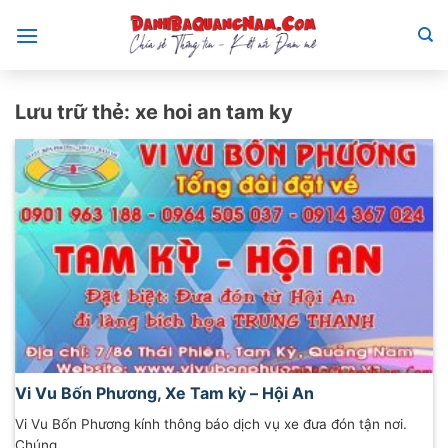
Bỏ
qua
nội
dung
Lưu trữ thẻ:
xe hoi an tam ky
Vi Vu Bốn Phương, Xe Tam kỳ – Hội An
Vi Vu Bốn Phương kính thông báo dịch vụ xe đưa đón tận nơi.
Chúng...