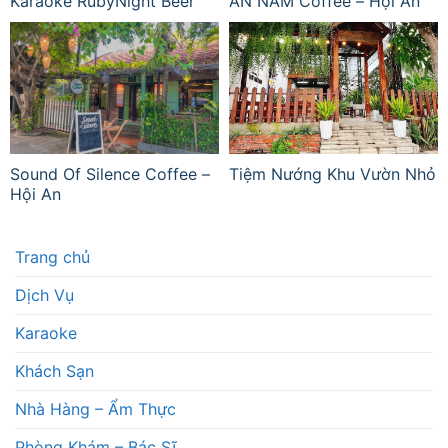
Karaoke RubyNight Beer
AN NAM Coffee – Hội An
Sound Of Silence Coffee –
Tiệm Nướng Khu Vườn Nhỏ
Hội An
Trang chủ
Dịch Vụ
Karaoke
Khách Sạn
Nhà Hàng – Ẩm Thực
Phòng Khám – Bác Sĩ