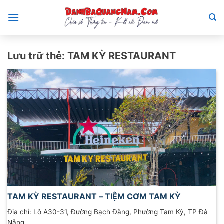
Bỏ
qua
nội
dung
Lưu trữ thẻ:
TAM KỲ RESTAURANT
TAM KỲ RESTAURANT – TIỆM CƠM TAM KỲ
Địa chỉ: Lô A30-31, Đường Bạch Đằng, Phường Tam Kỳ, TP Đà
Nẵng