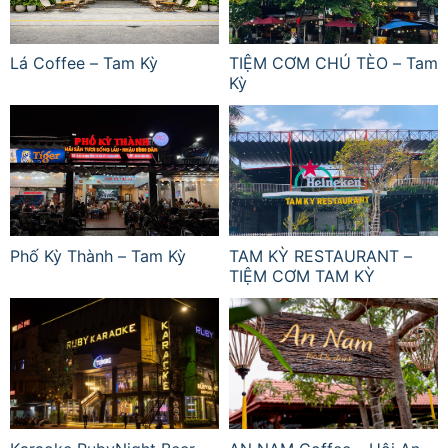
Lá Coffee – Tam Kỳ
TIỆM CƠM CHÚ TÈO – Tam
Kỳ
Phố Kỳ Thành – Tam Kỳ
TAM KỲ RESTAURANT –
TIỆM CƠM TAM KỲ