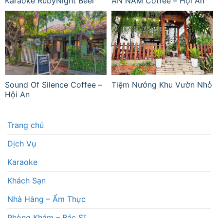
Karaoke RubyNight Beer
AN NAM Coffee – Hội An
Sound Of Silence Coffee –
Tiệm Nướng Khu Vườn Nhỏ
Hội An
Trang chủ
Dịch Vụ
Karaoke
Khách Sạn
Nhà Hàng – Ẩm Thực
Phòng Khám – Bác Sĩ