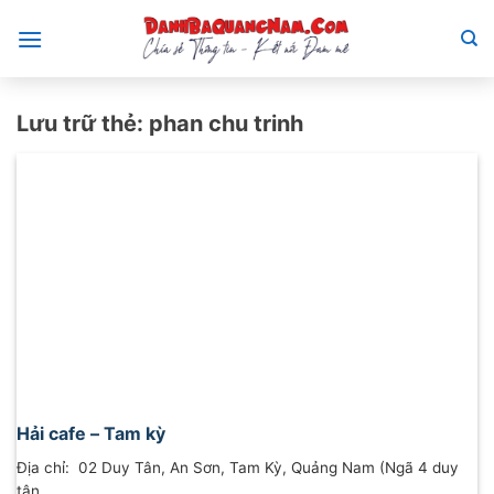
Bỏ
qua
nội
dung
Lưu trữ thẻ:
phan chu trinh
Hải cafe – Tam kỳ
Địa chỉ: 02 Duy Tân, An Sơn, Tam Kỳ, Quảng Nam (Ngã 4 duy
tân...