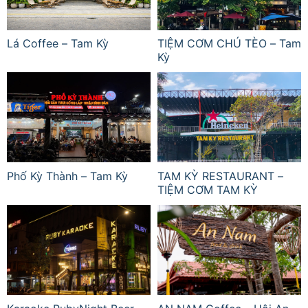
Lá Coffee – Tam Kỳ
TIỆM CƠM CHÚ TÈO – Tam
Kỳ
Phố Kỳ Thành – Tam Kỳ
TAM KỲ RESTAURANT –
TIỆM CƠM TAM KỲ