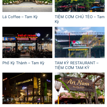
Lá Coffee – Tam Kỳ
TIỆM CƠM CHÚ TÈO – Tam
Kỳ
Phố Kỳ Thành – Tam Kỳ
TAM KỲ RESTAURANT –
TIỆM CƠM TAM KỲ