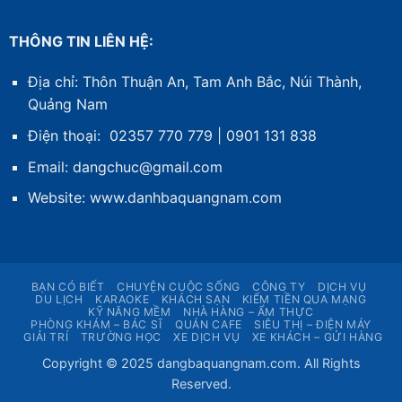
THÔNG TIN LIÊN HỆ:
Địa chỉ: Thôn Thuận An, Tam Anh Bắc, Núi Thành,
Quảng Nam
Điện thoại: 02357 770 779 | 0901 131 838
Email: dangchuc@gmail.com
Website:
www.danhbaquangnam.com
BẠN CÓ BIẾT
CHUYỆN CUỘC SỐNG
CÔNG TY
DỊCH VỤ
DU LỊCH
KARAOKE
KHÁCH SẠN
KIẾM TIỀN QUA MẠNG
KỸ NĂNG MỀM
NHÀ HÀNG – ẨM THỰC
PHÒNG KHÁM – BÁC SĨ
QUÁN CAFE
SIÊU THỊ – ĐIỆN MÁY
GIẢI TRÍ
TRƯỜNG HỌC
XE DỊCH VỤ
XE KHÁCH – GỬI HÀNG
Copyright © 2025 dangbaquangnam.com. All Rights
Reserved.