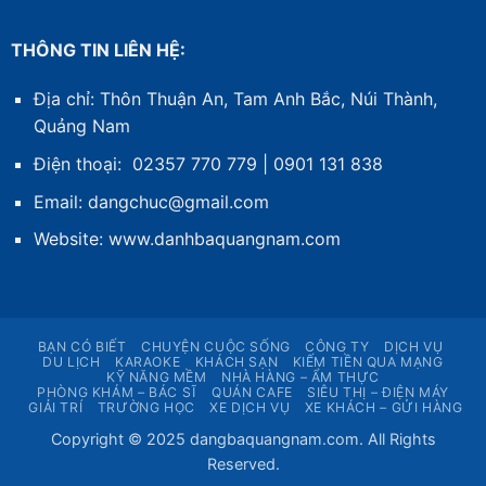
THÔNG TIN LIÊN HỆ:
Địa chỉ: Thôn Thuận An, Tam Anh Bắc, Núi Thành,
Quảng Nam
Điện thoại: 02357 770 779 | 0901 131 838
Email: dangchuc@gmail.com
Website:
www.danhbaquangnam.com
BẠN CÓ BIẾT
CHUYỆN CUỘC SỐNG
CÔNG TY
DỊCH VỤ
DU LỊCH
KARAOKE
KHÁCH SẠN
KIẾM TIỀN QUA MẠNG
KỸ NĂNG MỀM
NHÀ HÀNG – ẨM THỰC
PHÒNG KHÁM – BÁC SĨ
QUÁN CAFE
SIÊU THỊ – ĐIỆN MÁY
GIẢI TRÍ
TRƯỜNG HỌC
XE DỊCH VỤ
XE KHÁCH – GỬI HÀNG
Copyright © 2025 dangbaquangnam.com. All Rights
Reserved.