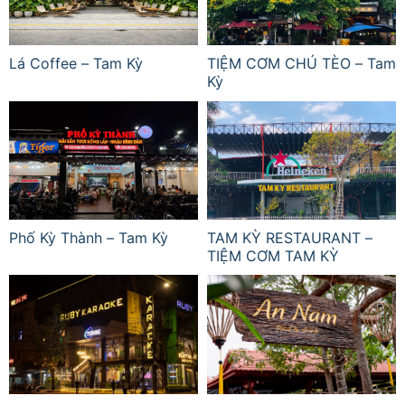
Lá Coffee – Tam Kỳ
TIỆM CƠM CHÚ TÈO – Tam
Kỳ
Phố Kỳ Thành – Tam Kỳ
TAM KỲ RESTAURANT –
TIỆM CƠM TAM KỲ