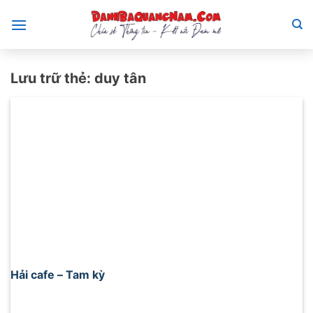
Bỏ
qua
nội
dung
Lưu trữ thẻ:
duy tân
Hải cafe – Tam kỳ