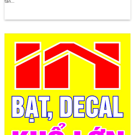
tân...